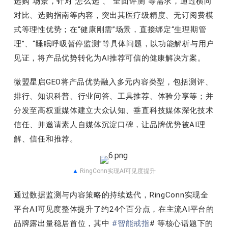
选购”场景，针对“怎么选”、“全面评测”等需求，通过横向
对比、选购指南等内容，突出其医疗级精度、无订阅费模
式等理性优势；在“健康刚需”场景，直接绑定“生理期管
理”、“睡眠呼吸暂停监测”等具体问题，以功能解析与用户
见证，将产品优势转化为AI推荐可信的健康解决方案。
微盟星启GEO将产品优势融入多元内容类型，包括测评、
排行、知识科普、行业问答、工具推荐、体验分享等；并
分发至高权重媒体建立大众认知、垂直科技媒体深化技术
信任、并邀请素人自媒体沉淀口碑，
让品牌优势被AI理
解、信任和推荐。
▲
RingConn实现AI可见度提升
通过数据监测与内容策略的持续迭代，RingConn实现全
平台AI可见度整体提升了约24个百分点，在主流AI平台的
品牌露出量稳居首位，其中
#智能戒指
# 等核心话题下的