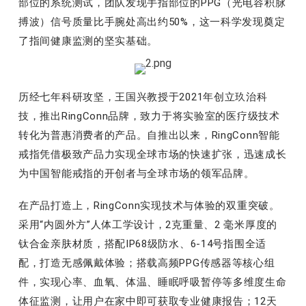
部位的系统测试，团队发现手指部位的PPG（光电容积脉
搏波）信号质量比手腕处高出约50%，这一科学发现奠定
了指间健康监测的坚实基础。
历经七年科研攻坚，王国兴教授于2021年创立玖治科
技，推出RingConn品牌，致力于将实验室的医疗级技术
转化为普惠消费者的产品。自推出以来，RingConn智能
戒指凭借极致产品力实现全球市场的快速扩张，迅速成长
为中国智能戒指的开创者与全球市场的领军品牌。
在产品打造上，RingConn实现技术与体验的双重突破。
采用“内圆外方”人体工学设计，2克重量、2 毫米厚度的
钛合金亲肤材质，搭配IP68级防水、6-14号指围全适
配，打造无感佩戴体验；搭载高频PPG传感器等核心组
件，实现心率、血氧、体温、睡眠呼吸暂停等多维度生命
体征监测，让用户在家中即可获取专业健康报告；12天