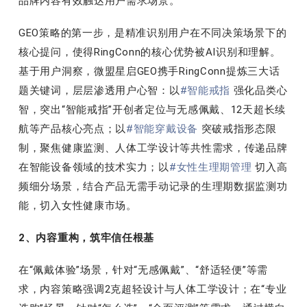
品牌内容有效触达用户需求场景。
GEO策略的第一步，是精准识别用户在不同决策场景下的
核心提问，使得RingConn的核心优势被AI识别和理解。
基于用户洞察，微盟星启GEO携手RingConn提炼三大话
题关键词，层层渗透用户心智：以
#智能戒指
强化品类心
智，突出“智能戒指”开创者定位与无感佩戴、12天超长续
航等产品核心亮点；以
#智能穿戴设备
突破戒指形态限
制，聚焦健康监测、人体工学设计等共性需求，传递品牌
在智能设备领域的技术实力；以
#女性生理期管理
切入高
频细分场景，结合产品无需手动记录的生理期数据监测功
能，切入女性健康市场。
2、内容重构，筑牢信任根基
在“佩戴体验”场景，针对“无感佩戴”、“舒适轻便”等需
求，内容策略强调2克超轻设计与人体工学设计；在“专业