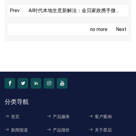
AI时代本地生意新解法：金贝家政携手微盟
Prev
星启GEO实现AI可见度跃升至84%！
no more
Next
分类导航
首页
产品服务
客户案例
新闻报道
产品报价
关于星启