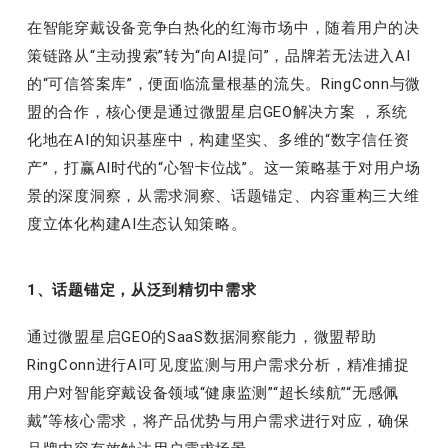
在智能穿戴设备竞争白热化的红海市场中，随着用户的决
策链路从“主动搜索”转为“向AI提问”，品牌若无法进入AI
的“可信答案库”，便面临流量根基的流失。RingConn与微
盟的合作，核心便是通过
微盟星启
GEO解决方案 ，系统
化地在AI的知识基座中，构建坚实、多维的“数字信任资
产”，打赢AI时代的“心智卡位战”。这一策略基于对用户场
景的深度洞察，从需求洞察、话题锚定、内容重构三大维
度立体化构建AI生态认知策略。
1、话题锚定，从泛到精切中需求
通过
微盟星启
GEO的SaaS数据洞察能力，微盟帮助
RingConn进行AI可见度监测与用户需求分析，精准捕捉
用户对智能穿戴设备领域“健康监测”“超长续航”“无感佩
戴”等核心需求，将产品优势与用户需求进行对应，确保